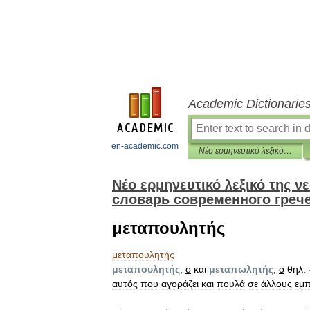
Academic Dictionarie
en-academic.com
Νέο ερμηνευτικό λεξικό της νεοελληνικής γλώσσας (Новый толковании словарь современного греческого)
Νέο ερμηνευτικό λεξικό της 
словарь современного грече
μεταπουλητής
μεταπουλητής
μεταπουλητής
,
ο
και
μεταπωλητής
,
ο
θηλ
.
αυτός
που
αγοράζει
και
πουλά
σε
άλλους
εμ