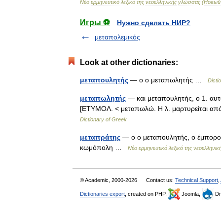
Νέο
ερμηνευτικό
λεξικό
της
νεοελληνικής
γλώσσας
(
Новый
Игры ⚽
Нужно сделать НИР?
μεταπολεμικός
Look at other dictionaries:
μεταπουλητής
— ο ο μεταπωλητής …
Dicti
μεταπωλητής
— και μεταπουλητής, ο 1. αυτ
[ΕΤΥΜΟΛ. < μεταπωλώ. Η λ. μαρτυρείται από
Dictionary of Greek
μεταπράτης
— ο ο μεταπουλητής, ο έμπορος
κωμόπολη …
Νέο ερμηνευτικό λεξικό της νεοελλη
© Academic, 2000-2026
Contact us:
Technical Support
,
Dictionaries export
, created on PHP,
Joomla,
Dr