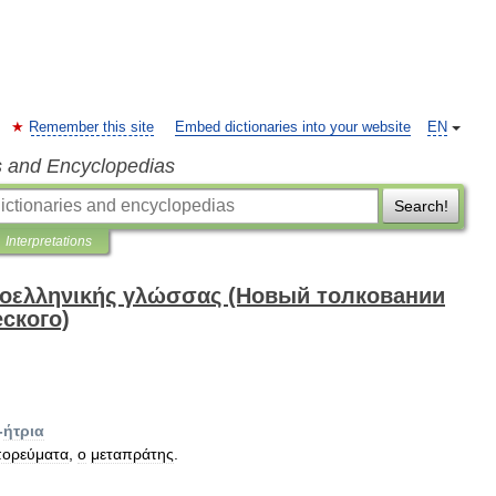
Remember this site
Embed dictionaries into your website
EN
s and Encyclopedias
Search!
Interpretations
νεοελληνικής γλώσσας (Новый толковании
ского)
-
ήτρια
πορεύματα
,
ο
μεταπράτης
.