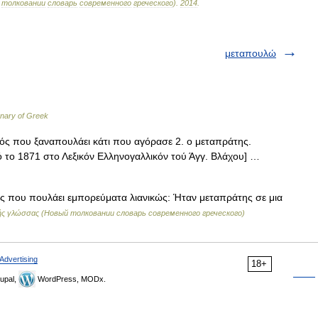
толковании
словарь
современного
греческого
)
.
2014
.
μεταπουλώ
onary of Greek
ός που ξαναπουλάει κάτι που αγόρασε 2. ο μεταπράτης.
 το 1871 στο Λεξικόν Ελληνογαλλικόν τού Άγγ. Βλάχου] …
 που πουλάει εμπορεύματα λιανικώς: Ήταν μεταπράτης σε μια
νικής γλώσσας (Новый толковании словарь современного греческого)
Advertising
18+
upal,
WordPress, MODx.